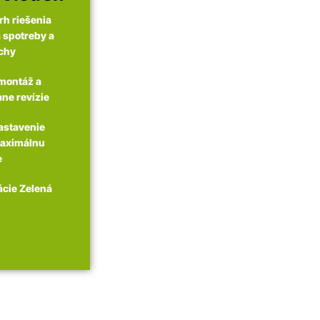
h riešenia
 spotreby a
echy
montáž a
ane revízie
astavenie
maximálnu
e
ácie Zelená
m