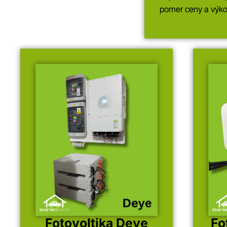
pomer ceny a výko
Fotovoltika Deye
Fo