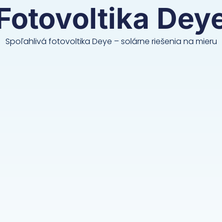
Fotovoltika Dey
Spoľahlivá fotovoltika Deye – solárne riešenia na mieru