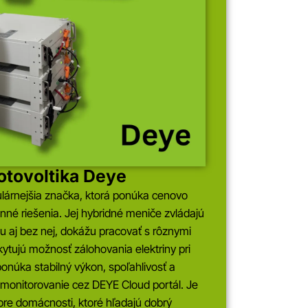
otovoltika Deye
lárnejšia značka, ktorá ponúka cenovo
nné riešenia. Jej hybridné meniče zvládajú
u aj bez nej, dokážu pracovať s rôznymi
kytujú možnosť zálohovania elektriny pri
núka stabilný výkon, spoľahlivosť a
monitorovanie cez DEYE Cloud portál. Je
 pre domácnosti, ktoré hľadajú dobrý