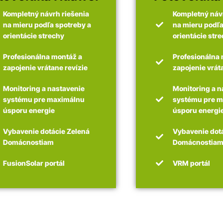
Kompletný návrh riešenia
Kompletný návr
na mieru podľa spotreby a
na mieru podľa
orientácie strechy
orientácie str
Profesionálna montáž a
Profesionálna 
zapojenie vrátane revízie
zapojenie vrát
Monitoring a nastavenie
Monitoring a n
systému pre maximálnu
systému pre 
úsporu energie
úsporu energi
Vybavenie dotácie Zelená
Vybavenie dot
Domácnostiam
Domácnostia
FusionSolar portál
VRM portál