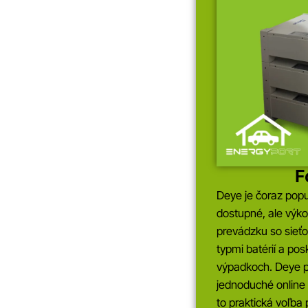
F
Deye je čoraz popu
dostupné, ale výko
prevádzku so sieťo
typmi batérií a pos
výpadkoch. Deye po
jednoduché online 
to praktická voľba