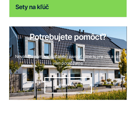
Sety na kľúč
Potrebujete pomôcť?
Neváhajte nám napísať alebo zavolať. Sme tu pre vás a radi
vám pomôžeme
KONTAKT