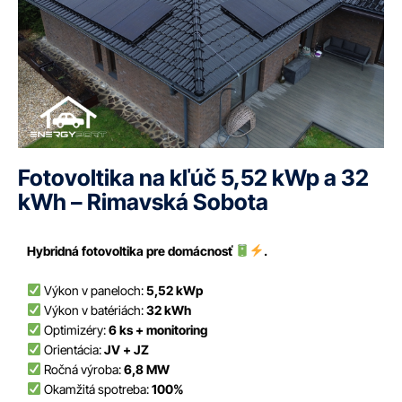
Fotovoltika na kľúč 5,52 kWp a 32
kWh – Rimavská Sobota
Hybridná fotovoltika pre domácnosť
.
Výkon v paneloch:
5,52 kWp
Výkon v batériách:
32 kWh
Optimizéry:
6 ks + monitoring
Orientácia:
JV + JZ
Ročná výroba:
6,8 MW
Okamžitá spotreba:
100%