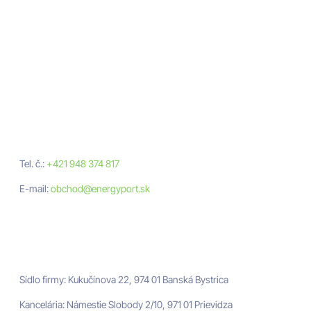
Neváhajte nám
napísať
Nezáväzná cenová ponuka
Tel. č.:
+421 948 374 817
E-mail:
obchod@energyport.sk
Adresa
ENERGYPORT
Sídlo firmy: Kukučínova 22, 974 01 Banská Bystrica
Kancelária: Námestie Slobody 2/10, 971 01 Prievidza