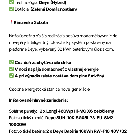
Technológia:
Deye (Hybrid)
Dotácia:
(Zelená Domácnostiam)
Rimavská Sobota
Naša úspešná ďalšia realizácia posúva moderné bývanie do
novej éry. Inteligentný fotovoltický systém postavený na
platforme Deye, vybavený 32 kWh batériovým úložiskom.
Cez deň zachytáva silu slnka
V noci napája domácnosť z vlastnej energie
A pri výpadku siete zostáva dom plne funkčný
Osobná energetická stanica novej generácie.
Inštalované hlavné zariadenia:
Solárne panely:
12 x Longi 460Wp Hi-MO X6 celočierny
Fotovoltický menič:
Deye SUN-10K-SG05LP3-EU-SM2
10000W
Fotovoltická batéria:
2 x Deye Batéria 16kWh RW-F16 48V (32