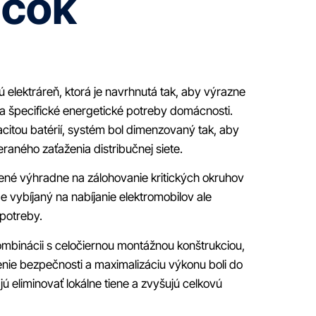
mčok
ú elektráreň, ktorá je navrhnutá tak, aby výrazne
yla špecifické energetické potreby domácnosti.
citou batérií, systém bol dimenzovaný tak, aby
raného zaťaženia distribučnej siete.
rčené výhradne na zálohovanie kritických okruhov
 vybíjaný na nabíjanie elektromobilov ale
potreby.
 kombinácii s celočiernou montážnou konštrukciou,
enie bezpečnosti a maximalizáciu výkonu boli do
 eliminovať lokálne tiene a zvyšujú celkovú