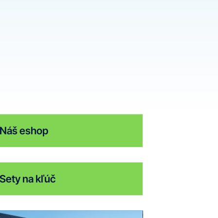
Náš eshop
Sety na kľúč