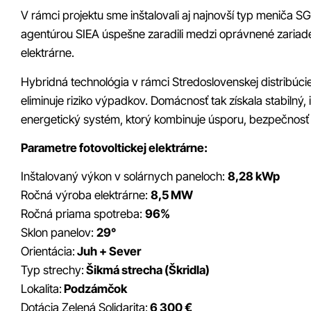
V rámci projektu sme inštalovali aj najnovší typ meniča
agentúrou SIEA úspešne zaradili medzi oprávnené zariadeni
elektrárne.
Hybridná technológia v rámci Stredoslovenskej distribúcie
eliminuje riziko výpadkov. Domácnosť tak získala stabilný,
energetický systém, ktorý kombinuje úsporu, bezpečnosť 
Parametre fotovoltickej elektrárne:
Inštalovaný výkon v solárnych paneloch:
8,28 kWp
Ročná výroba elektrárne:
8,5 MW
Ročná priama spotreba:
96%
Sklon panelov:
29°
Orientácia:
Juh + Sever
Typ strechy:
Šikmá strecha (Škridla)
Lokalita:
Podzámčok
Dotácia Zelená Solidarita:
6 300 €