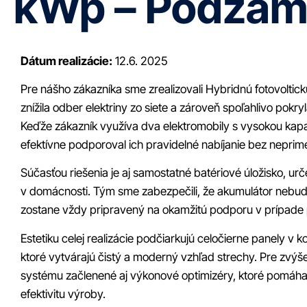
kWp – Podzá
Dátum realizácie:
12.6. 2025
Pre nášho zákazníka sme zrealizovali Hybridnú fotovoltick
znížila odber elektriny zo siete a zároveň spoľahlivo pokr
Keďže zákazník využíva dva elektromobily s vysokou kapa
efektívne podporoval ich pravidelné nabíjanie bez neprime
Súčasťou riešenia je aj samostatné batériové úložisko, u
v domácnosti. Tým sme zabezpečili, že akumulátor nebude
zostane vždy pripravený na okamžitú podporu v prípade 
Estetiku celej realizácie podčiarkujú celočierne panely v
ktoré vytvárajú čistý a moderný vzhľad strechy. Pre zvýš
systému začlenené aj výkonové optimizéry, ktoré pomáhajú
efektivitu výroby.