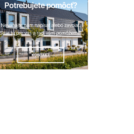
Potrebujete pomôcť?
Neváhajte nám napísať alebo zavolať.
Sme tu pre vás a radi vám pomôžeme
KONTAKT