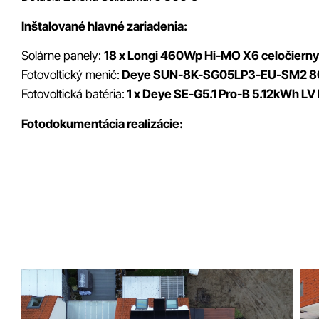
Inštalované hlavné zariadenia:
Solárne panely:
18 x Longi 460Wp Hi-MO X6 celočierny
Fotovoltický menič:
Deye SUN-8K-SG05LP3-EU-SM2 
Fotovoltická batéria:
1 x Deye SE-G5.1 Pro-B 5.12kWh LV
Fotodokumentácia realizácie: