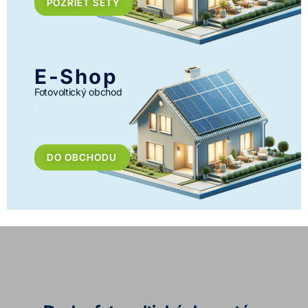
POZRIEŤ SETY
E-Shop
Fotovoltický obchod
.
DO OBCHODU