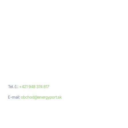
Neváhajte nám
napísať
Nezáväzná cenová ponuka
Tel. č.:
+421 948 374 817
E-mail:
obchod@energyport.sk
Adresa
ENERGYPORT