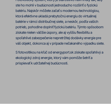
ste ho mohli v budúcnosti jednoducho rozšíriť o fyzickú
batériu. Najskôr môžete začať s modernou technológiou,
ktorá efektívne ukladá prebytočnú energiu do virtuálnej
batérie v rámci distribučnej siete, a neskôr, podľa vašich
potrieb, pohodlne doplniť fyzickú batériu. Týmto spôsobom
získate nielen väčšie úspory, ale aj vyššiu flexibilitu a
spoľahlivé zabezpečenie nepretržitej dodávky energie pre
váš objekt, dokonca aj v prípade nečakaného výpadku siete.
S fotovoltikou na kľúč od energyport.sk získate spoľahlivý a
ekologický zdroj energie, ktorý vám pomôže šetriť a
prispievať k udržateľnej budúcnosti.