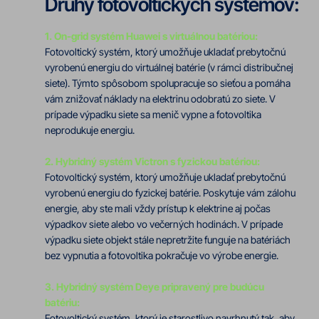
Druhy fotovoltických systémov:
1. On-grid systém Huawei s virtuálnou batériou:
Fotovoltický systém, ktorý umožňuje ukladať prebytočnú
vyrobenú energiu do virtuálnej batérie (v rámci distribučnej
siete). Týmto spôsobom spolupracuje so sieťou a pomáha
vám znižovať náklady na elektrinu odobratú zo siete. V
prípade výpadku siete sa menič vypne a fotovoltika
neprodukuje energiu.
2. Hybridný systém Victron s fyzickou batériou:
Fotovoltický systém, ktorý umožňuje ukladať prebytočnú
vyrobenú energiu do fyzickej batérie. Poskytuje vám zálohu
energie, aby ste mali vždy prístup k elektrine aj počas
výpadkov siete alebo vo večerných hodinách. V prípade
výpadku siete objekt stále nepretržite funguje na batériách
bez vypnutia a fotovoltika pokračuje vo výrobe energie.
3. Hybridný systém Deye pripravený pre budúcu
batériu:
Fotovoltický systém, ktorý je starostlivo navrhnutý tak, aby