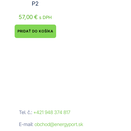
P2
57,00
€
s DPH
PRIDAŤ DO KOŠÍKA
Neváhajte nám napísať
Nezáväzná cenová ponuka
Tel. č.:
+421 948 374 817
E-mail:
obchod@energyport.sk