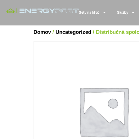
Sety na kľúč
Služby
Domov
/
Uncategorized
/ Distribučná spol