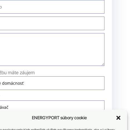
užbu máte záujem
?
ENERGYPORT súbory cookie
ODOSLAŤ
a poskytovanie tých najlepších služieb používame technológie, ako sú súbory