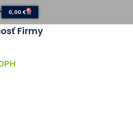
0
0,00
€
nosť Firmy
 DPH