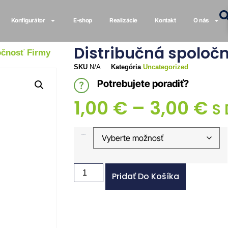
Konfigurátor
E-shop
Realizácie
Kontakt
O nás
Distribučná spoloč
očnosť Firmy
SKU
N/A
Kategória
Uncategorized
Potrebujete poradiť?
1,00
€
–
3,00
€
S
Spoločnosť
Pridať Do Košíka