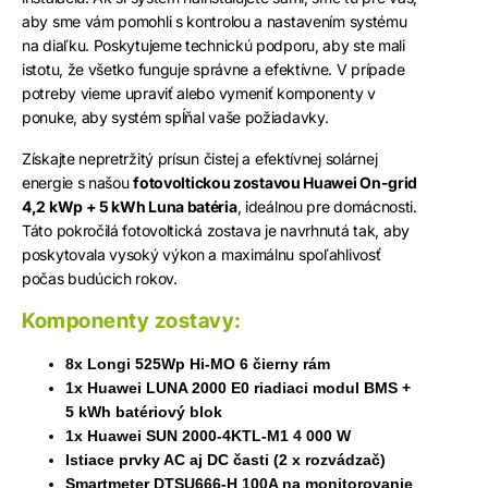
aby sme vám pomohli s kontrolou a nastavením systému
na diaľku. Poskytujeme technickú podporu, aby ste mali
istotu, že všetko funguje správne a efektívne. V prípade
potreby vieme upraviť alebo vymeniť komponenty v
ponuke, aby systém spĺňal vaše požiadavky.
Získajte nepretržitý prísun čistej a efektívnej solárnej
energie s našou
fotovoltickou zostavou Huawei On-grid
4,2 kWp + 5 kWh Luna batéria
, ideálnou pre domácnosti.
Táto pokročilá fotovoltická zostava je navrhnutá tak, aby
poskytovala vysoký výkon a maximálnu spoľahlivosť
počas budúcich rokov.
Komponenty zostavy:
8x Longi 525Wp Hi-MO 6 čierny rám
1x Huawei LUNA 2000 E0 riadiaci modul BMS +
5 kWh batériový blok
1x Huawei SUN 2000-4KTL-M1 4 000 W
Istiace prvky AC aj DC časti (2 x rozvádzač)
Smartmeter DTSU666-H 100A na monitorovanie