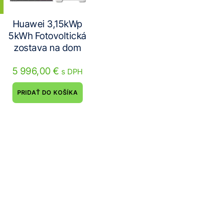
Huawei 3,15kWp
5kWh Fotovoltická
zostava na dom
5 996,00
€
s DPH
PRIDAŤ DO KOŠÍKA
Neváhajte nám
napísať