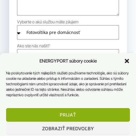
Vyberte o akú službu máte záujem
Ako ste nás našli?
ENERGYPORT súbory cookie
Na poskytovanie tých najlepších služieb používame technológie, ako sú súbory
ODOSLAŤ
cookie na ukladanie alebo prístup k informáciám o zariadení. Súhlas s týmito
technológiami nám umožní spracovávať údaje, ako je správanie pri prehliadaní
alebo jedinečné ID na tejto stránke. Nesúhlas alebo odvolanie súhlasu môže
nepriaznivo ovplyvniť určité vlastnosti a funkcie.
* použitím formuláru súhlasíte so spracovaním osobných údajov
PRIJAŤ
ZOBRAZIŤ PREDVOĽBY