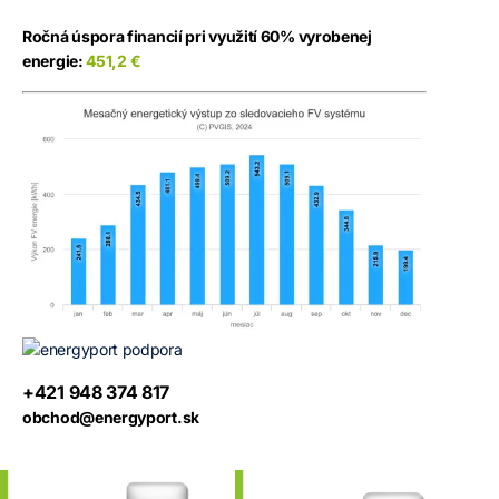
Ročná úspora financií pri využití 60% vyrobenej
energie:
451,2 €
+421 948 374 817
obchod@energyport.sk