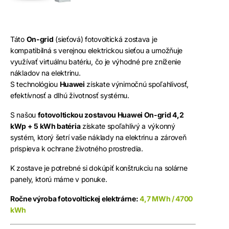
Táto
On-grid
(sieťová) fotovoltická zostava je
kompatibilná s verejnou elektrickou sieťou a umožňuje
využívať virtuálnu batériu, čo je výhodné pre zníženie
nákladov na elektrinu.
S technológiou
Huawei
získate výnimočnú spoľahlivosť,
efektívnosť a dlhú životnosť systému.
S našou
fotovoltickou zostavou Huawei On-grid 4,2
kWp + 5 kWh batéria
získate spoľahlivý a výkonný
systém, ktorý šetrí vaše náklady na elektrinu a zároveň
prispieva k ochrane životného prostredia.
K zostave je potrebné si dokúpiť konštrukciu na solárne
panely, ktorú máme v ponuke.
Ročne výroba fotovoltickej elektrárne:
4,7 MWh / 4700
kWh