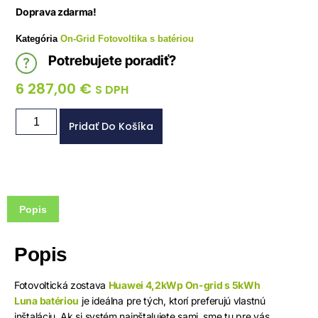
Doprava zdarma!
Kategória
On-Grid Fotovoltika s batériou
Potrebujete poradiť?
6 287,00
€
S DPH
Pridať Do Košíka
Popis
Popis
Fotovoltická zostava
Huawei 4,2kWp On-grid s 5kWh
Luna batériou
je ideálna pre tých, ktorí preferujú vlastnú
inštaláciu. Ak si systém nainštalujete sami, sme tu pre vás,