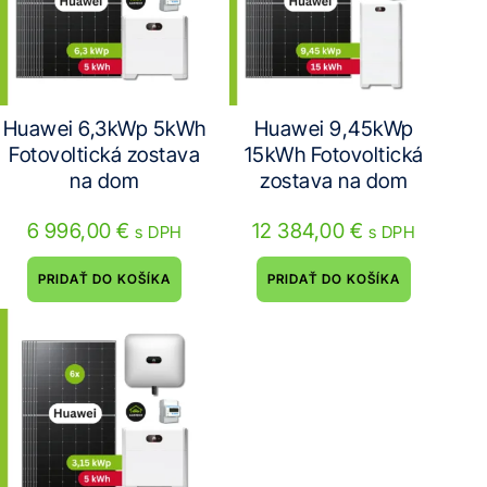
Huawei 6,3kWp 5kWh
Huawei 9,45kWp
Fotovoltická zostava
15kWh Fotovoltická
na dom
zostava na dom
6 996,00
€
12 384,00
€
s DPH
s DPH
PRIDAŤ DO KOŠÍKA
PRIDAŤ DO KOŠÍKA