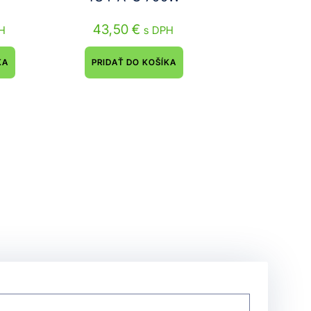
43,50
€
PH
s DPH
KA
PRIDAŤ DO KOŠÍKA
á ponuka