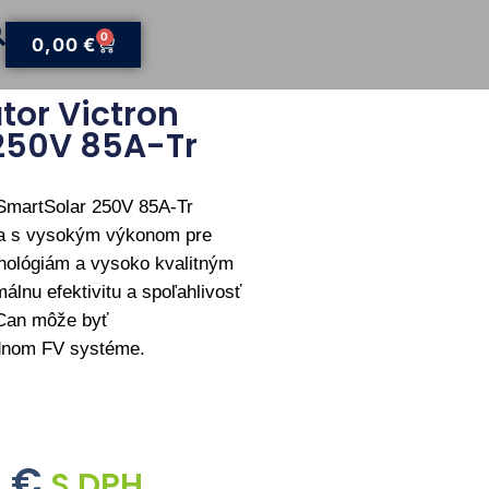
0
0,00
€
tor Victron
250V 85A-Tr
 SmartSolar 250V 85A-Tr
nia s vysokým výkonom pre
nológiám a vysoko kvalitným
álnu efektivitu a spoľahlivosť
Can
môže
byť
dnom
FV
systéme.
0
€
S DPH