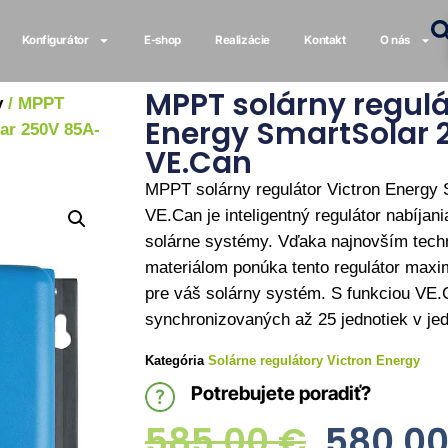
Konfigurátor
E-shop
Realizácie
Kontakt
O nás
MPPT solárny regulá
y
/ MPPT
Energy SmartSolar 
ar 250V 85A-
VE.Can
MPPT solárny regulátor Victron Energy
VE.Can je inteligentný regulátor nabíja
solárne systémy. Vďaka najnovším tech
materiálom ponúka tento regulátor maxim
pre váš solárny systém.
S funkciou
VE.
synchronizovaných
až
25
jednotiek
v je
Kategória
Solárne regulátory Victron Energy
Potrebujete poradiť?
585,00
€
580,0