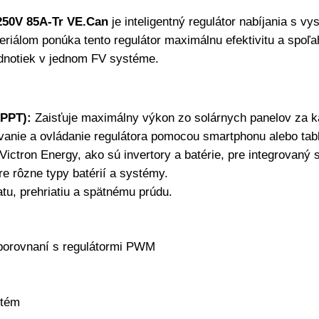
250V 85A-Tr VE.Can
je inteligentný regulátor nabíjania s 
iálom ponúka tento regulátor maximálnu efektivitu a spoľa
dnotiek
v jednom
FV
systéme.
MPPT):
Zaisťuje maximálny výkon zo solárnych panelov za 
nie a ovládanie regulátora pomocou smartphonu alebo table
ictron Energy, ako sú invertory a batérie, pre integrovaný 
re rôzne typy batérií a systémy.
tu, prehriatiu a spätnému prúdu.
 porovnaní s regulátormi PWM
stém