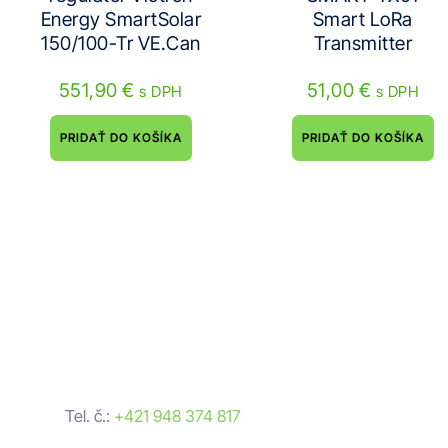
Energy SmartSolar
Smart LoRa
150/100-Tr VE.Can
Transmitter
551,90
€
51,00
€
s DPH
s DPH
PRIDAŤ DO KOŠÍKA
PRIDAŤ DO KOŠÍKA
Neváhajte nám napísať
Nezáväzná cenová ponuka
Tel. č.:
+421 948 374 817