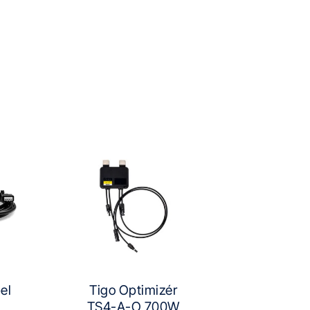
el
Tigo Optimizér
TS4-A-O 700W