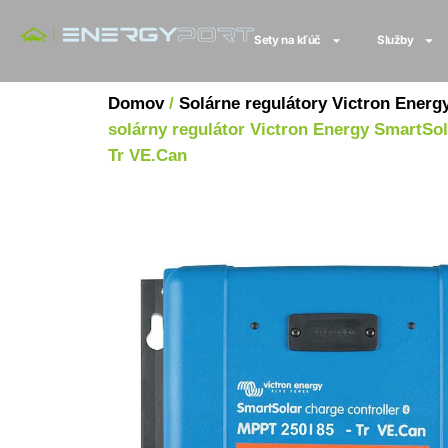
Sety na kľúč
Služby
Domov
/
Solárne regulátory Victron Energ
solárny regulátor Victron Energy SmartSol
Tr VE.Can