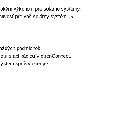
vysokým výkonom pre solárne systémy.
hlivosť pre váš solárny systém.
S
každých podmienok.
tu s aplikáciou VictronConnect.
systém správy energie.