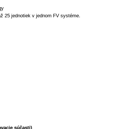
gy
až
25
jednotiek
v jednom
FV
systéme.
ovacie súčasti)