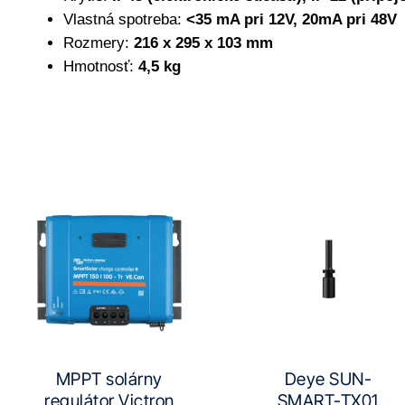
Vlastná spotreba:
<35 mA pri 12V, 20mA pri 48V
Rozmery:
216 x 295 x 103 mm
Hmotnosť:
4,5 kg
MPPT solárny
Deye SUN-
regulátor Victron
SMART-TX01