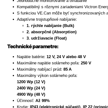
Jednoduché monitorovanie a ovládanie
Kompatibilný s rôznymi zariadeniami Victron Ener
S funkciou
VE.Can
môže
byť
synchronizovaných
Adaptívne trojstupňové nabíjanie:
1. rýchle nabíjanie (Bulk)
2. absorpčné (Absorption)
3. udržiavacie (Float)
Technické parametre:
Napätie batérie:
12 V, 24 V alebo 48 V
Maximálne napätie solárneho poľa:
250 V
Maximálny nabíjací prúd:
85 A
Maximálny výkon solárneho poľa:
1200 Wp (12 V)
2400 Wp (24 V)
4900 Wp (48 V)
Účinnosť:
Až 99%
Krytie:
IP43
(elektronické súčasti), IP 22 (pripoj