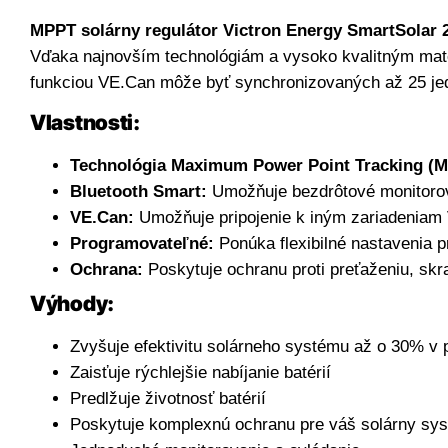
MPPT solárny regulátor Victron Energy SmartSolar 
Vďaka najnovším technológiám a vysoko kvalitným mater
funkciou
VE.Can
môže
byť
synchronizovaných
až
25
je
Vlastnosti:
Technológia Maximum Power Point Tracking (
Bluetooth Smart:
Umožňuje bezdrôtové monitorova
VE.Can:
Umožňuje pripojenie k iným zariadeniam V
Programovateľné:
Ponúka flexibilné nastavenia p
Ochrana:
Poskytuje ochranu proti preťaženiu, skra
Výhody:
Zvyšuje efektivitu solárneho systému až o 30% v
Zaisťuje rýchlejšie nabíjanie batérií
Predlžuje životnosť batérií
Poskytuje komplexnú ochranu pre váš solárny sy