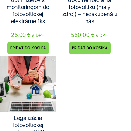
optimizérov s
dokumentácia na
monitoringom do
fotovoltiku (malý
fotovoltickej
zdroj) – nezakúpená u
elektrárne 1ks
nás
25,00
€
550,00
€
s DPH
s DPH
PRIDAŤ DO KOŠÍKA
PRIDAŤ DO KOŠÍKA
Legalizácia
fotovoltickej