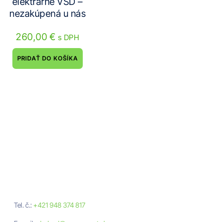
elektrárne VSD –
nezakúpená u nás
260,00
€
s DPH
PRIDAŤ DO KOŠÍKA
Neváhajte nám
napísať
Nezáväzná cenová ponuka
Tel. č.:
+421 948 374 817