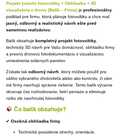
Projekt (návrh) fotovoltiky + Obhliadka + 3D
vizualizácia z dronu (Balík – Firma)
je
profesionálny
podklad pre firmu, ktorá plánuje fotovoltiku a chce mať
jasný, odborný a realistický návrh ešte pred
samotnou realizáciou
.
Balík obsahuje
kompletný projekt fotovoltiky
,
technický 3D návrh pre Vašu domácnosť, obhliadku firmy
a presnú dronovú fotodokumentáciu s vizualizáciou
umiestnenia solárnych panelov.
Získate tak
odborný návrh
, ktorý môžete použiť pre
vášho vybraného zhotoviteľa alebo ako kontrolu, či vám
iné firmy navrhujú správne riešenie. Tento balík výrazne
skracuje čas rozhodovania, šetrí peniaze a eliminuje
riziko zle navrhnutej fotovoltiky.
Čo balík obsahuje?
✔
Osobná obhliadka firmy
Technické posúdenie strechy, orientácie,