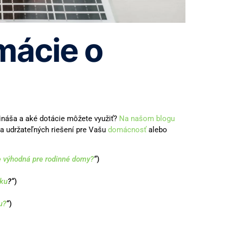
mácie o
rináša a aké dotácie môžete využiť?
Na našom blogu
 a udržateľných riešení pre Vašu
domácnosť
alebo
je výhodná pre rodinné domy?
“
)
iku
?“
)
u?
“
)