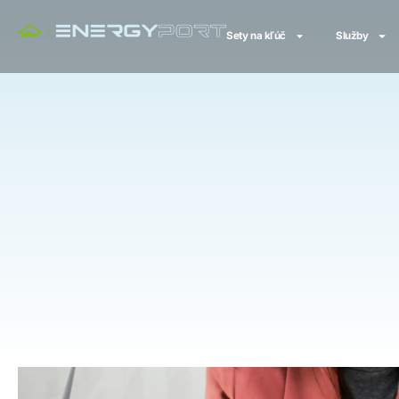
Sety na kľúč
Služby