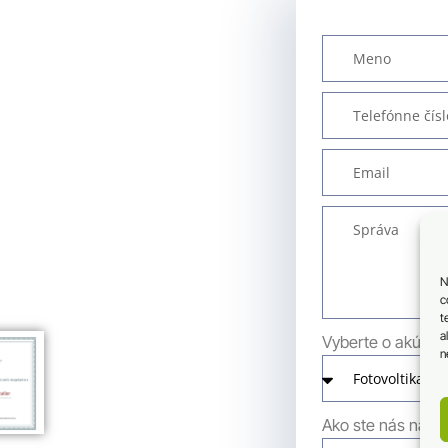
N
c
t
a
Vyberte o akú sl
n
Ako ste nás našli