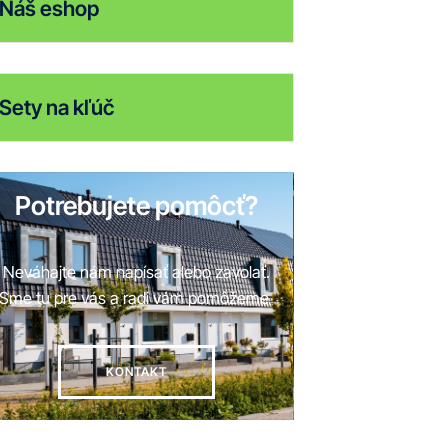
Náš eshop
Sety na kľúč
Potrebujete pomôcť?
Neváhajte nám napísať alebo zavolať.
Sme tu pre vás a radi vám pomôžeme
KONTAKT