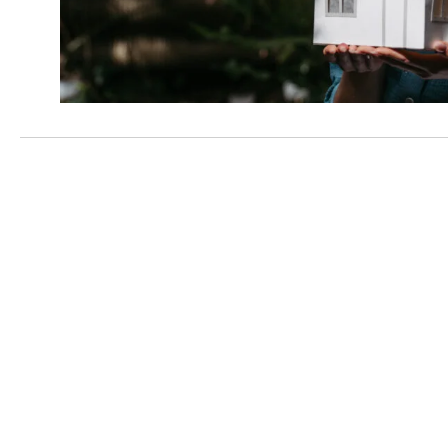
Neváhajte nám napísať
Nezáväzná cenová ponuka