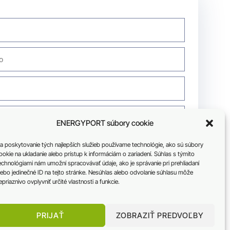
ENERGYPORT súbory cookie
a poskytovanie tých najlepších služieb používame technológie, ako sú súbory
ookie na ukladanie alebo prístup k informáciám o zariadení. Súhlas s týmito
echnológiami nám umožní spracovávať údaje, ako je správanie pri prehliadaní
lebo jedinečné ID na tejto stránke. Nesúhlas alebo odvolanie súhlasu môže
užbu máte záujem
epriaznivo ovplyvniť určité vlastnosti a funkcie.
PRIJAŤ
ZOBRAZIŤ PREDVOĽBY
?